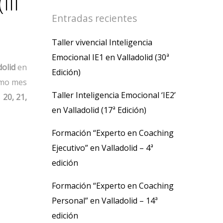
III
Entradas recientes
Taller vivencial Inteligencia
Emocional IE1 en Valladolid (30ª
dolid
en
Edición)
imo mes
Taller Inteligencia Emocional ‘IE2’
s
20, 21,
en Valladolid (17ª Edición)
Formación “Experto en Coaching
Ejecutivo” en Valladolid – 4ª
edición
Formación “Experto en Coaching
Personal” en Valladolid – 14ª
edición