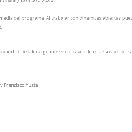
Villalar):
De 9.00 a 20.00
y media del programa. Al trabajar con dinámicas abiertas pue
.
capacidad de liderazgo interno a través de recursos propios
y
Francisco Yuste