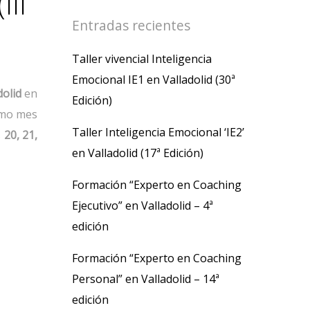
III
Entradas recientes
Taller vivencial Inteligencia
Emocional IE1 en Valladolid (30ª
dolid
en
Edición)
imo mes
Taller Inteligencia Emocional ‘IE2’
s
20, 21,
en Valladolid (17ª Edición)
Formación “Experto en Coaching
Ejecutivo” en Valladolid – 4ª
edición
Formación “Experto en Coaching
Personal” en Valladolid – 14ª
edición