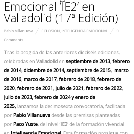
Emocional ‘IE2’ en
Valladolid (17ª Edición)
Pablo Villanueva
ECLOSION
,
INTELIGENCIA EMOCIONAL
0
Comments
Tras la acogida de las anteriores dieciséis ediciones,
celebradas en
Valladolid
en
septiembre
de 2013
,
febrero
de 2014
,
diciembre de 2014,
septiembre de 2015
,
marzo
de 2016
,
marzo de 2017
,
febrero de 2018
,
febrero de
2020
,
febrero de 2021
,
julio de 2021
,
febrero de 2022
,
julio
de 2023
, febrero de 2024 y enero de
2025,
lanzamos la decimosexta convocatoria, facilitada
por
Pablo Villanueva
desde las premisas planteadas
por
Paco Yuste
, del nivel ‘
IE2
’ de la formación vivencial
en
Inteligencia Emocional.
Esta formación prosigue con