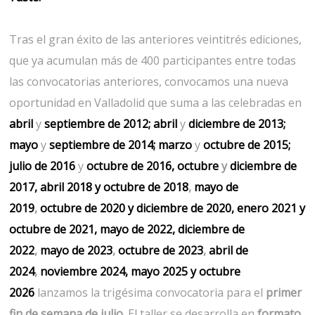
Tras el gran éxito de las anteriores veintitrés ediciones,
que ya acumulan más de 400 participantes entre todas
las convocatorias anteriores, convocamos una nueva
oportunidad en Valladolid que suma a las celebradas en
abril
y
septiembre de 2012;
abril
y
diciembre de 2013;
mayo
y
septiembre de 2014;
marzo
y
octubre de 2015;
julio de 2016
y
octubre de 2016,
octubre
y
diciembre de
2017
,
abril 2018
y
octubre
de 2018
,
mayo de
2019
,
octubre
de 2020
y
diciembre de 2020
, enero 2021 y
octubre de 2021
,
mayo de 2022
,
diciembre de
2022
,
mayo de 2023
,
octubre de 2023
,
abril de
2024
,
noviembre 2024
,
mayo 2025
y
octubre
2026
lanzamos la trigésima convocatoria para el
primer
fin de semana de julio.
El taller se desarrolla en
formato