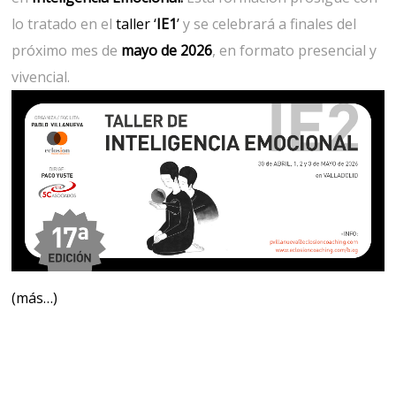
lo tratado en el
taller ‘
IE1
’
y se celebrará a finales del
próximo mes de
mayo de 2026
, en formato presencial y
vivencial.
(más…)