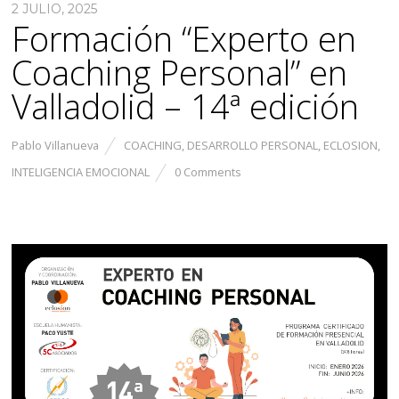
2 JULIO, 2025
Formación “Experto en
Coaching Personal” en
Valladolid – 14ª edición
Pablo Villanueva
COACHING
,
DESARROLLO PERSONAL
,
ECLOSION
,
INTELIGENCIA EMOCIONAL
0 Comments