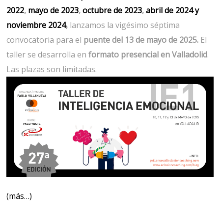
2022
,
mayo de 2023
,
octubre de 2023
,
abril de 2024
y
noviembre 2024
,
lanzamos la vigésimo séptima
convocatoria para el
puente del 13 de mayo de 2025.
El
taller se desarrolla en
formato presencial en Valladolid
.
Las plazas son limitadas.
(más…)