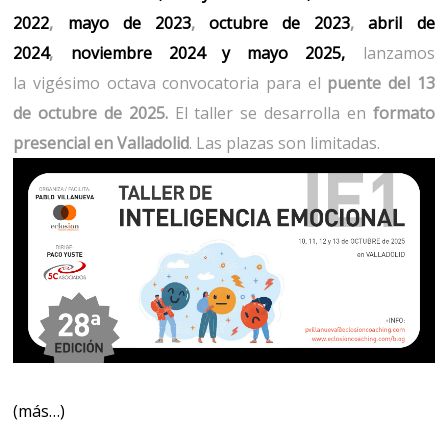
2022
,
mayo de 2023
,
octubre de 2023
,
abril de
2024
,
noviembre 2024
y
mayo 2025
,
lanzamos
la vigésimo octava convocatoria para el
puente del 13
de octubre de 2025.
El taller se desarrolla en
formato
presencial en Valladolid
. Las plazas son limitadas.
(más…)