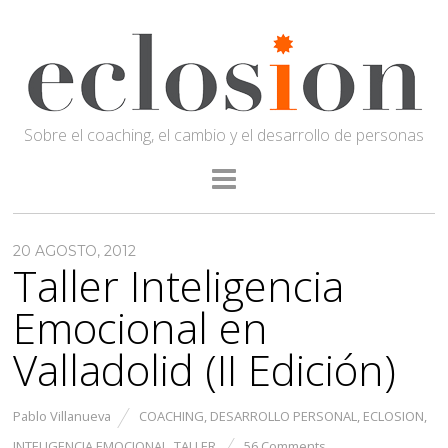
Sobre el coaching, el cambio y el desarrollo de personas
20 AGOSTO, 2012
Taller Inteligencia
Emocional en
Valladolid (II Edición)
Pablo Villanueva
COACHING
,
DESARROLLO PERSONAL
,
ECLOSION
,
INTELIGENCIA EMOCIONAL
,
TALLER
56 Comments