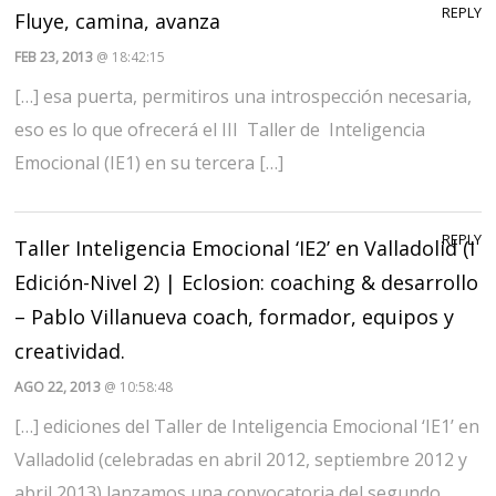
REPLY
Fluye, camina, avanza
FEB 23, 2013
@ 18:42:15
[…] esa puerta, permitiros una introspección necesaria,
eso es lo que ofrecerá el III Taller de Inteligencia
Emocional (IE1) en su tercera […]
REPLY
Taller Inteligencia Emocional ‘IE2’ en Valladolid (I
Edición-Nivel 2) | Eclosion: coaching & desarrollo
– Pablo Villanueva coach, formador, equipos y
creatividad.
AGO 22, 2013
@ 10:58:48
[…] ediciones del Taller de Inteligencia Emocional ‘IE1’ en
Valladolid (celebradas en abril 2012, septiembre 2012 y
abril 2013) lanzamos una convocatoria del segundo