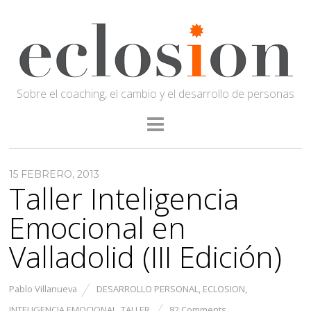
Sobre el coaching, el cambio y el desarrollo de personas
15 FEBRERO, 2013
Taller Inteligencia
Emocional en
Valladolid (III Edición)
Pablo Villanueva
DESARROLLO PERSONAL
,
ECLOSION
,
INTELIGENCIA EMOCIONAL
,
TALLER
82 Comments