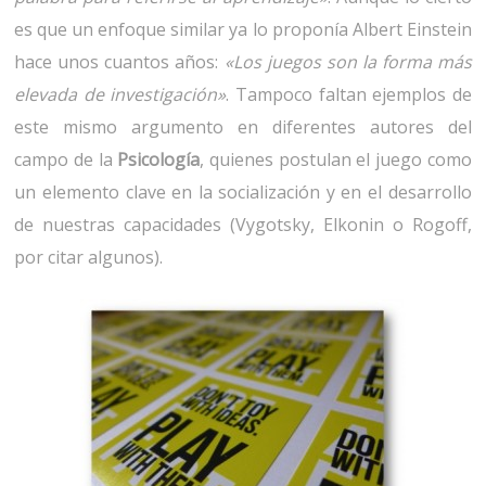
es que un enfoque similar ya lo proponía Albert Einstein
hace unos cuantos años:
«Los juegos son la forma más
elevada de investigación»
. Tampoco faltan ejemplos de
este mismo argumento en diferentes autores del
campo de la
Psicología
, quienes postulan el juego como
un elemento clave en la socialización y en el desarrollo
de nuestras capacidades (Vygotsky, Elkonin o Rogoff,
por citar algunos).