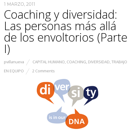
1 MARZO, 2011
Coaching y diversidad:
Las personas más allá
de los envoltorios (Parte
I)
pvillanueva
CAPITAL HUMANO
,
COACHING
,
DIVERSIDAD
,
TRABAJO
EN EQUIPO
2 Comments