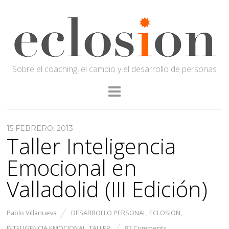
Sobre el coaching, el cambio y el desarrollo de personas
15 FEBRERO, 2013
Taller Inteligencia
Emocional en
Valladolid (III Edición)
Pablo Villanueva
DESARROLLO PERSONAL
,
ECLOSION
,
INTELIGENCIA EMOCIONAL
,
TALLER
82 Comments