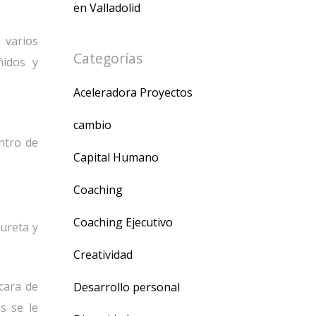
en Valladolid
 varios
Categorías
ñidos y
Aceleradora Proyectos
cambio
ntro de
Capital Humano
Coaching
Coaching Ejecutivo
pureta y
Creatividad
cara de
Desarrollo personal
s se le