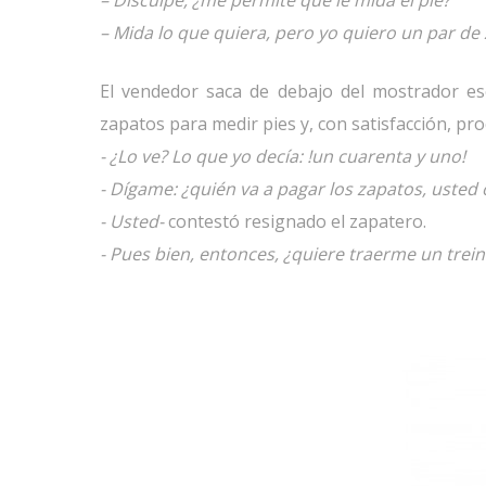
– Disculpe, ¿me permite que le mida el pie?
– Mida lo que quiera, pero yo quiero un par de 
El vendedor saca de debajo del mostrador e
zapatos para medir pies y, con satisfacción, pr
- ¿Lo ve? Lo que yo decía: !un cuarenta y uno!
- Dígame: ¿quién va a pagar los zapatos, usted 
- Usted-
contestó resignado el zapatero.
- Pues bien, entonces, ¿quiere traerme un trein