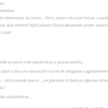
es.
 hombre.
erriblemente, es cierto… Pero, centro de unas horas, cuan
lacer que sentiré? !Qué placer! !Estoy deseando poder exper
 casa!
ida un poco más placentera, y quizás podría…
idad o doy una sensación social de desgaste y agotamient
o… otros puede que sí… ¿te planteas si fuerzas algunas situ
as?
 más saludable es…