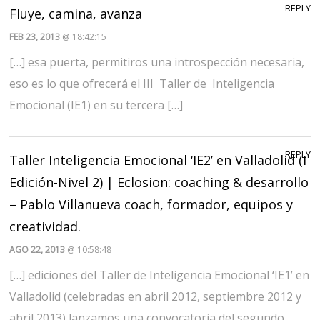
REPLY
Fluye, camina, avanza
FEB 23, 2013
@ 18:42:15
[…] esa puerta, permitiros una introspección necesaria,
eso es lo que ofrecerá el III Taller de Inteligencia
Emocional (IE1) en su tercera […]
REPLY
Taller Inteligencia Emocional ‘IE2’ en Valladolid (I
Edición-Nivel 2) | Eclosion: coaching & desarrollo
– Pablo Villanueva coach, formador, equipos y
creatividad.
AGO 22, 2013
@ 10:58:48
[…] ediciones del Taller de Inteligencia Emocional ‘IE1’ en
Valladolid (celebradas en abril 2012, septiembre 2012 y
abril 2013) lanzamos una convocatoria del segundo