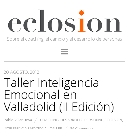
Sobre el coaching, el cambio y el desarrollo de personas
20 AGOSTO, 2012
Taller Inteligencia
Emocional en
Valladolid (II Edición)
Pablo Villanueva
COACHING
,
DESARROLLO PERSONAL
,
ECLOSION
,
INTELIGENCIA EMOCIONAL
,
TALLER
56 Comments