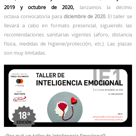
2019
y
octubre
de 2020
,
lanzamos la décimo
octava convocatoria para
diciembre de 2020.
El taller se
llevará a cabo en formato presencial, siguiendo las
recomendaciones sanitarias vigentes (aforo, distancia
física, medidas de higiene/protección, etc.). Las plazas
son muy limitadas.
¿Por qué un taller de Inteligencia Emocional?