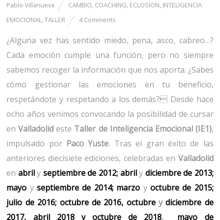
Pablo Villanueva
CAMBIO
,
COACHING
,
ECLOSION
,
INTELIGENCIA
EMOCIONAL
,
TALLER
4 Comments
¿Alguna vez has sentido miedo, pena, asco, cabreo…?
Cada emoción cumple una función, pero no siempre
sabemos recoger la información que nos aporta. ¿Sabes
cómo gestionar las emociones en tu beneficio,
respetándote y respetando a los demás? Desde hace
ocho años venimos convocando la posibilidad de cursar
en
Valladolid
este
Taller de Inteligencia Emocional (IE1)
,
impulsado por
Paco Yuste
. Tras el gran éxito de las
anteriores diecisiete ediciones, celebradas en
Valladolid
en
abril
y
septiembre de 2012;
abril
y
diciembre de 2013;
mayo
y
septiembre de 2014;
marzo
y
octubre de 2015;
julio de 2016;
octubre de 2016,
octubre
y
diciembre de
2017
,
abril 2018
y
octubre
de 2018
,
mayo de