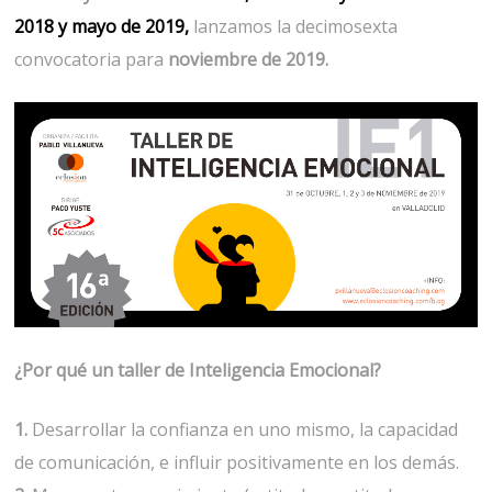
2018
y
mayo de 2019
,
lanzamos la decimosexta
convocatoria para
noviembre de 2019.
¿Por qué un taller de Inteligencia Emocional?
1.
Desarrollar la confianza en uno mismo, la capacidad
de comunicación, e influir positivamente en los demás.