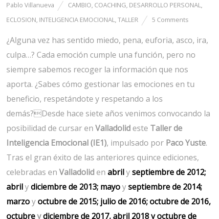
Pablo Villanueva
CAMBIO
,
COACHING
,
DESARROLLO PERSONAL
,
ECLOSION
,
INTELIGENCIA EMOCIONAL
,
TALLER
5 Comments
¿Alguna vez has sentido miedo, pena, euforia, asco, ira,
culpa…? Cada emoción cumple una función, pero no
siempre sabemos recoger la información que nos
aporta. ¿Sabes cómo gestionar las emociones en tu
beneficio, respetándote y respetando a los
demás?Desde hace siete años venimos convocando la
posibilidad de cursar en
Valladolid
este
Taller de
Inteligencia Emocional (IE1)
, impulsado por
Paco Yuste
.
Tras el gran éxito de las anteriores quince ediciones,
celebradas en
Valladolid
en
abril
y
septiembre de 2012;
abril
y
diciembre de 2013;
mayo
y
septiembre de 2014;
marzo
y
octubre de 2015;
julio de 2016;
octubre de 2016,
octubre
y
diciembre de 2017
,
abril 2018
y
octubre
de