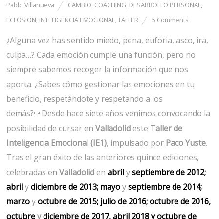
Pablo Villanueva
CAMBIO
,
COACHING
,
DESARROLLO PERSONAL
,
ECLOSION
,
INTELIGENCIA EMOCIONAL
,
TALLER
5 Comments
¿Alguna vez has sentido miedo, pena, euforia, asco, ira,
culpa…? Cada emoción cumple una función, pero no
siempre sabemos recoger la información que nos
aporta. ¿Sabes cómo gestionar las emociones en tu
beneficio, respetándote y respetando a los
demás?Desde hace siete años venimos convocando la
posibilidad de cursar en
Valladolid
este
Taller de
Inteligencia Emocional (IE1)
, impulsado por
Paco Yuste
.
Tras el gran éxito de las anteriores quince ediciones,
celebradas en
Valladolid
en
abril
y
septiembre de 2012;
abril
y
diciembre de 2013;
mayo
y
septiembre de 2014;
marzo
y
octubre de 2015;
julio de 2016;
octubre de 2016,
octubre
y
diciembre de 2017
,
abril 2018
y
octubre
de