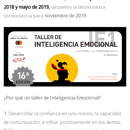
2018
y
mayo de 2019
,
lanzamos la decimosexta
convocatoria para
noviembre de 2019.
¿Por qué un taller de Inteligencia Emocional?
1.
Desarrollar la confianza en uno mismo, la capacidad
de comunicación, e influir positivamente en los demás.