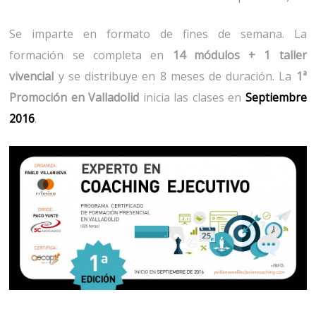
Se imparte en formato de fines de semana. La
formación se completa en
14 módulos + 1 taller
vivencial
y se distribuye en 8 meses de duración. La
1ª
Promoción en Valladolid
inicia las clases en
Septiembre
2016
.