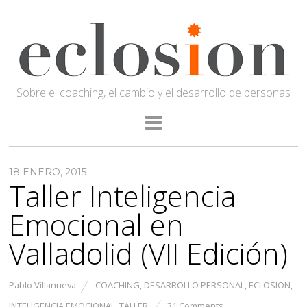
Sobre el coaching, el cambio y el desarrollo de personas
18 ENERO, 2015
Taller Inteligencia
Emocional en
Valladolid (VII Edición)
Pablo Villanueva
COACHING
,
DESARROLLO PERSONAL
,
ECLOSION
,
INTELIGENCIA EMOCIONAL
,
TALLER
31 Comments