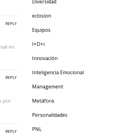
Diversidad
eclosion
REPLY
Equipos
I+D+i
onal en
Innovación
Inteligencia Emocional
REPLY
Management
Metáfora
s por
Personalidades
PNL
REPLY