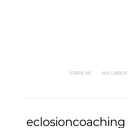
SOBRE MÍ
MIS LIBROS
eclosioncoaching